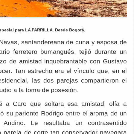
special para LA PARRILLA. Desde Bogotá.
a Navas, santandereana de cuna y esposa de
rio ferretero bumangués, tejió durante un
lazo de amistad inquebrantable con Gustavo
ocer. Tan estrecho era el vínculo que, en el
sidencial, las dos parejas compartieron el
ludio a la toma de posesión.
é a Caro que soltara esa amistad; olía a
ó su pariente Rodrigo entre el aroma de un
 Andino. Le resultaba un contrasentido
a pareja de corte tan conservador navegara