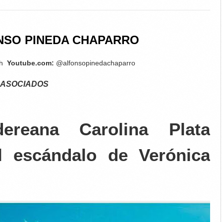
NSO PINEDA CHAPARRO
ch
Youtube.com:
@alfonsopinedachaparro
 ASOCIADOS
ereana Carolina Plata
l escándalo de Verónica