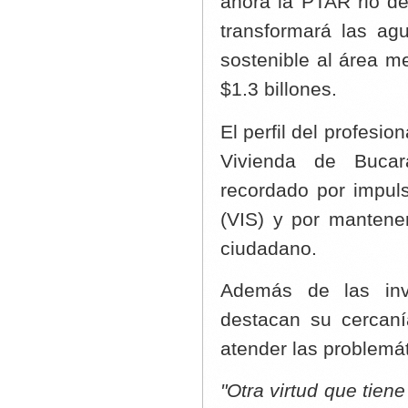
ahora la PTAR rio d
transformará las ag
sostenible al área m
$1.3 billones.
El perfil del profesio
Vivienda de Bucar
recordado por impuls
(VIS) y por mantener
ciudadano.
Además de las inve
destacan su cercaní
atender las problemát
"Otra virtud que tien