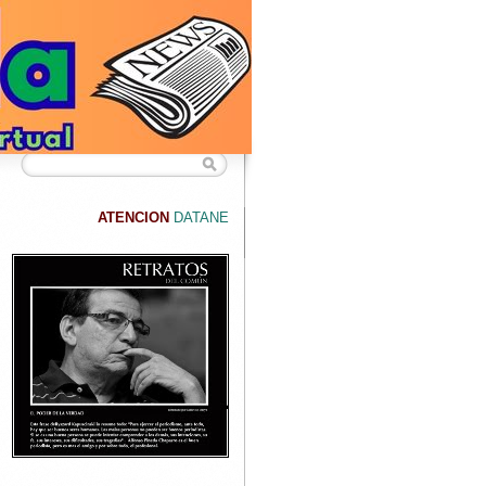
CION
DATANET confirma que hemos superado los 40.000 lectores semanale