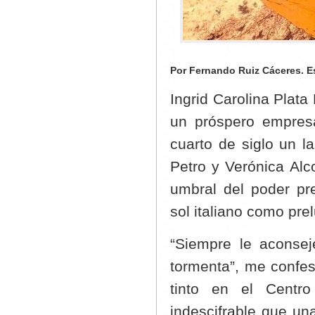
Por Fernando Ruiz Cáceres. E
Ingrid Carolina Plat
un próspero empresa
cuarto de siglo un 
Petro y Verónica Alc
umbral del poder pre
sol italiano como pre
“Siempre le aconsej
tormenta”, me confes
tinto en el Centro
indescifrable que un