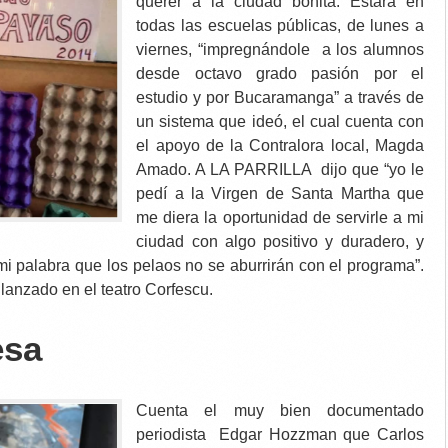
querer a la ciudad bonita. Estará en
todas las escuelas públicas, de lunes a
viernes, “impregnándole a los alumnos
desde octavo grado pasión por el
estudio y por Bucaramanga” a través de
un sistema que ideó, el cual cuenta con
el apoyo de la Contralora local, Magda
Amado. A LA PARRILLA dijo que “yo le
pedí a la Virgen de Santa Martha que
me diera la oportunidad de servirle a mi
ciudad con algo positivo y duradero, y
mi palabra que los pelaos no se aburrirán con el programa”.
lanzado en el teatro Corfescu.
esa
Cuenta el muy bien documentado
periodista Edgar Hozzman que Carlos