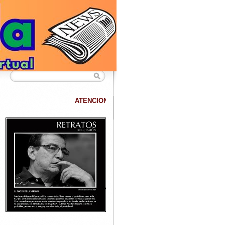
ATENCION
DATANET confirma que hemos superado los 40.000 lectores 