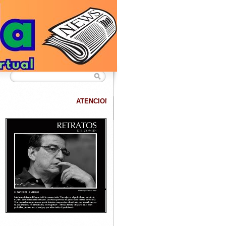
ATENCION
DATANET confirma que hemos superado los 40.000 lecto