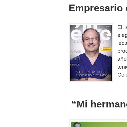
Empresario 
El 
ele
lec
pro
año
ten
Col
“Mi herman