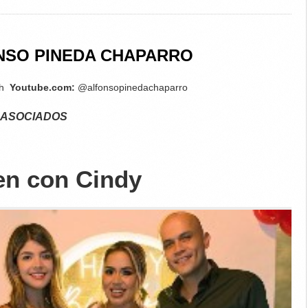
NSO PINEDA CHAPARRO
ch
Youtube.com:
@alfonsopinedachaparro
 ASOCIADOS
en con Cindy