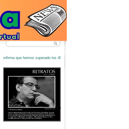
rado los 40.000 lectores semanales y nos ratifica como EL BLOG mas l