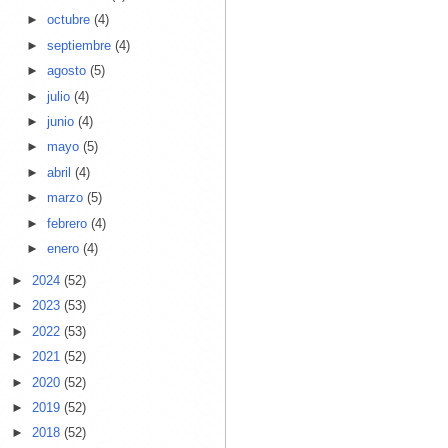
►
octubre
(4)
►
septiembre
(4)
►
agosto
(5)
►
julio
(4)
►
junio
(4)
►
mayo
(5)
►
abril
(4)
►
marzo
(5)
►
febrero
(4)
►
enero
(4)
►
2024
(52)
►
2023
(53)
►
2022
(53)
►
2021
(52)
►
2020
(52)
►
2019
(52)
►
2018
(52)