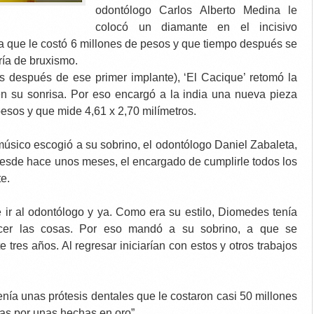
odontólogo Carlos Alberto Medina le
colocó un diamante en el incisivo
ía que le costó 6 millones de pesos y que tiempo después se
fría de bruxismo.
 después de ese primer implante), ‘El Cacique’ retomó la
n su sonrisa. Por eso encargó a la india una nueva pieza
pesos y que mide 4,61 x 2,70 milímetros.
músico escogió a su sobrino, el odontólogo Daniel Zabaleta,
desde hace unos meses, el encargado de cumplirle todos los
e.
 ir al odontólogo y ya. Como era su estilo, Diomedes tenía
acer las cosas. Por eso mandó a su sobrino, a que se
e tres años. Al regresar iniciarían con estos y otros trabajos
ía unas prótesis dentales que le costaron casi 50 millones
as por unas hechas en oro”.