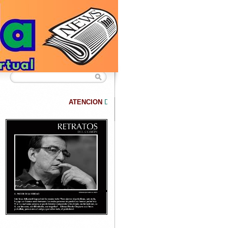
ATENCION
DATANET confirma que hemos superado los 40.000 lectores se