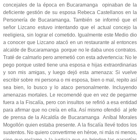
concejales de la época en Bucaramanga opinaban de la
deficiente gestión de su esposa Rebeca Castellanos en la
Personería de Bucaramanga. También se informó que el
señor Lizcano estuvo intentando que el actual concejo la
reeligiera, sin lograr el cometido. Igualmente este Medio dio
a conocer que Lizcano atacó en un restaurante al entonces
alcalde de Bucaramanga porque no le daba unos contratos.
Traté de calmarlo pero arremetió con esta advertencia: No le
pego porque usted tiene una esposa e hijas extraordinarias
y son mis amigas, y luego dejó esta amenaza: Si vuelve
escribir sobre mi persona o mi esposa, bien o mal, repito así
sea bien, lo busco y lo ataco personalmente. Incluyendo
amenazas mortales. Le recomendé que en vez de pegarme
fuera a la Fiscalía, pero con insultos se refirió a esa entidad
para afirmar que no creía en ella. Así mismo ofendió al jefe
de prensa de la Alcaldía de Bucaramanga Aníbal Morales
Mogollón quien estaba presente. A la fiscalía llevé todos los
sustentos. No quiero convertirme en héroe, ni más ni menos,
sino que reclamo a la justicia que se brinden las garantías