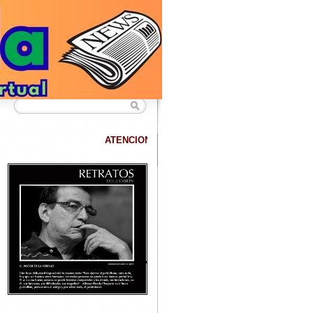
ATENCION
DATANET confirma que hemos superado los 40.000 lectores