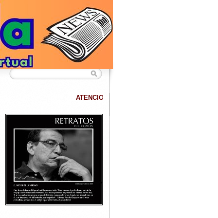
ATENCION
DATANET confirma que hemos superado los 40.000 lectore