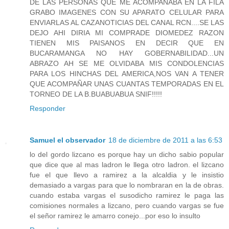
DE LAS PERSONAS QUE ME ACOMPAÑABA EN LA FILA
GRABO IMAGENES CON SU APARATO CELULAR PARA
ENVIARLAS AL CAZANOTICIAS DEL CANAL RCN....SE LAS
DEJO AHI DIRIA MI COMPRADE DIOMEDEZ RAZON
TIENEN MIS PAISANOS EN DECIR QUE EN
BUCARAMANGA NO HAY GOBERNABILIDAD...UN
ABRAZO AH SE ME OLVIDABA MIS CONDOLENCIAS
PARA LOS HINCHAS DEL AMERICA,NOS VAN A TENER
QUE ACOMPAÑAR UNAS CUANTAS TEMPORADAS EN EL
TORNEO DE LA B.BUABUABUA SNIF!!!!!
Responder
Samuel el observador
18 de diciembre de 2011 a las 6:53
lo del gordo lizcano es porque hay un dicho sabio popular
que dice que al mas ladron le llega otro ladron. el lizcano
fue el que llevo a ramirez a la alcaldia y le insistio
demasiado a vargas para que lo nombraran en la de obras.
cuando estaba vargas el susodicho ramirez le paga las
comisiones normales a lizcano, pero cuando vargas se fue
el señor ramirez le amarro conejo...por eso lo insulto