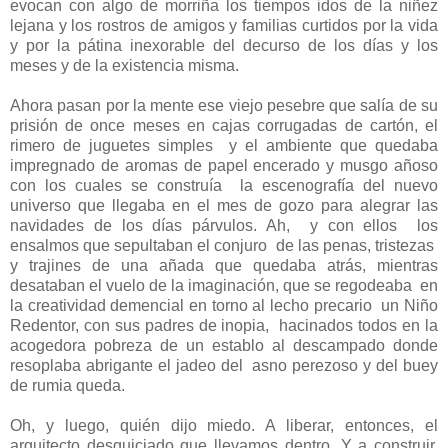
evocan con algo de morriña los tiempos idos de la niñez
lejana y los rostros de amigos y familias curtidos por la vida
y por la pátina inexorable del decurso de los días y los
meses y de la existencia misma.
Ahora pasan por la mente ese viejo pesebre que salía de su
prisión de once meses en cajas corrugadas de cartón, el
rimero de juguetes simples y el ambiente que quedaba
impregnado de aromas de papel encerado y musgo añoso
con los cuales se construía la escenografía del nuevo
universo que llegaba en el mes de gozo para alegrar las
navidades de los días párvulos. Ah, y con ellos los
ensalmos que sepultaban el conjuro de las penas, tristezas
y trajines de una añada que quedaba atrás, mientras
desataban el vuelo de la imaginación, que se regodeaba en
la creatividad demencial en torno al lecho precario un Niño
Redentor, con sus padres de inopia, hacinados todos en la
acogedora pobreza de un establo al descampado donde
resoplaba abrigante el jadeo del asno perezoso y del buey
de rumia queda.
Oh, y luego, quién dijo miedo. A liberar, entonces, el
arquitecto desquiciado que llevamos dentro. Y a construir,