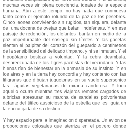
muchas veces sin plena conciencia, ideales de la especie
humana. Aún a este tiempo, no hay nada que conmueva
tanto como el ejemplo rotundo de la paz de los pesebres.
Cinco leones conviviendo sin rugidos, tan siquiera, delante
de una docena de ovejas que balan indefensas. Y en ese
paisaje de redención, los elefantes baritan en medio de la
paz imperturbable del sosiego sin límites. Y las gacelas
sienten el palpitar del corazón del guepardo a centímetros
de la sensibilidad del delicado tímpano, y ni se inmutan. Y el
hipopótamo bosteza a voluntad. Y la cebra deambula,
despreocupada de los tigres pacifistas del vecindario. Y las
hienas ríen de bienestar en la amnesia de su instinto. Y en
los aires y en la tierra hay concordia y hay contento con las
filigranas que dibujan juguetonas en su vuelo supersónico
las águilas vegetarianas de mirada candorosa. Y todo
aquello ocurre mientras tres viajeros remotos cargados de
albricias apresuran su marcha de sandalias polvorientas
delante del titileo auspicioso de la estrella que les guía en
la encrucijada de su destino.
Y hay espacio para la imaginación disparatada. Un avión de
proporciones colosales que aterriza en el potrero donde