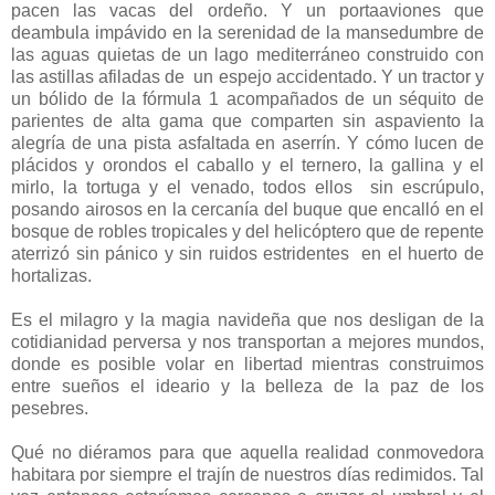
pacen las vacas del ordeño. Y un portaaviones que
deambula impávido en la serenidad de la mansedumbre de
las aguas quietas de un lago mediterráneo construido con
las astillas afiladas de un espejo accidentado. Y un tractor y
un bólido de la fórmula 1 acompañados de un séquito de
parientes de alta gama que comparten sin aspaviento la
alegría de una pista asfaltada en aserrín. Y cómo lucen de
plácidos y orondos el caballo y el ternero, la gallina y el
mirlo, la tortuga y el venado, todos ellos sin escrúpulo,
posando airosos en la cercanía del buque que encalló en el
bosque de robles tropicales y del helicóptero que de repente
aterrizó sin pánico y sin ruidos estridentes en el huerto de
hortalizas.
Es el milagro y la magia navideña que nos desligan de la
cotidianidad perversa y nos transportan a mejores mundos,
donde es posible volar en libertad mientras construimos
entre sueños el ideario y la belleza de la paz de los
pesebres.
Qué no diéramos para que aquella realidad conmovedora
habitara por siempre el trajín de nuestros días redimidos. Tal