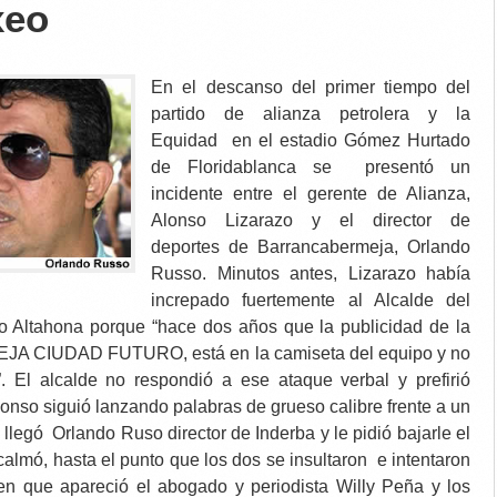
xeo
En el descanso del primer tiempo del
partido de alianza petrolera y la
Equidad en el estadio Gómez Hurtado
de Floridablanca se presentó un
incidente entre el gerente de Alianza,
Alonso Lizarazo y el director de
deportes de Barrancabermeja, Orlando
Russo. Minutos antes, Lizarazo había
increpado fuertemente al Alcalde del
o Altahona porque “hace dos años que la publicidad de la
A CIUDAD FUTURO, está en la camiseta del equipo y no
. El alcalde no respondió a ese ataque verbal y prefirió
lonso siguió lanzando palabras de grueso calibre frente a un
llegó Orlando Ruso director de Inderba y le pidió bajarle el
calmó, hasta el punto que los dos se insultaron e intentaron
en que apareció el abogado y periodista Willy Peña y los