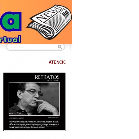
ATENCION
DATANET confirma que hemos superado los 40.000 lectore