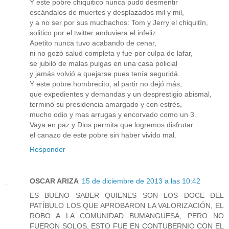
Y este pobre chiquitico nunca pudo desmentir
escándalos de muertes y desplazados mil y mil,
y a no ser por sus muchachos: Tom y Jerry el chiquitín,
solitico por el twitter anduviera el infeliz.
Apetito nunca tuvo acabando de cenar,
ni no gozó salud completa y fue por culpa de lafar,
se jubiló de malas pulgas en una casa policial
y jamás volvió a quejarse pues tenía seguridá..
Y este pobre hombrecito, al partir no dejó más,
que expedientes y demandas y un desprestigio abismal,
terminó su presidencia amargado y con estrés,
mucho odio y mas arrugas y encorvado como un 3.
Vaya en paz y Dios permita que logremos disfrutar
el canazo de este pobre sin haber vivido mal.
Responder
OSCAR ARIZA
15 de diciembre de 2013 a las 10:42
ES BUENO SABER QUIENES SON LOS DOCE DEL
PATÍBULO LOS QUE APROBARON LA VALORIZACIÓN, EL
ROBO A LA COMUNIDAD BUMANGUESA, PERO NO
FUERON SOLOS, ESTO FUE EN CONTUBERNIO CON EL