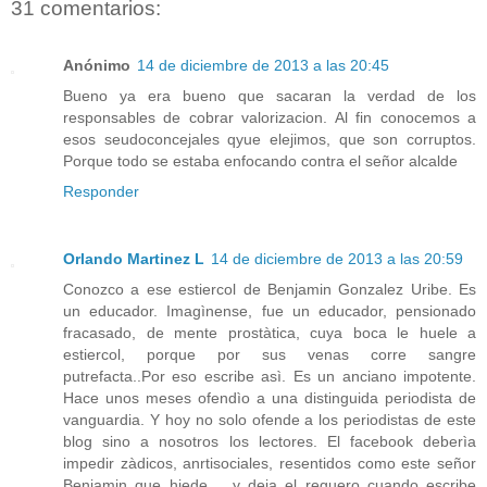
31 comentarios:
Anónimo
14 de diciembre de 2013 a las 20:45
Bueno ya era bueno que sacaran la verdad de los
responsables de cobrar valorizacion. Al fin conocemos a
esos seudoconcejales qyue elejimos, que son corruptos.
Porque todo se estaba enfocando contra el señor alcalde
Responder
Orlando Martinez L
14 de diciembre de 2013 a las 20:59
Conozco a ese estiercol de Benjamin Gonzalez Uribe. Es
un educador. Imagìnense, fue un educador, pensionado
fracasado, de mente prostàtica, cuya boca le huele a
estiercol, porque por sus venas corre sangre
putrefacta..Por eso escribe asì. Es un anciano impotente.
Hace unos meses ofendìo a una distinguida periodista de
vanguardia. Y hoy no solo ofende a los periodistas de este
blog sino a nosotros los lectores. El facebook deberìa
impedir zàdicos, anrtisociales, resentidos como este señor
Benjamin que hiede.... y deja el reguero cuando escribe