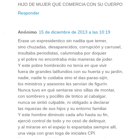
HIJO DE MUJER QUE COMERCIA CON SU CUERPO
Responder
Anónimo
15 de diciembre de 2013 a las 10:19
Erase un expresidentico sin nadita que temer,
sino chuzadas, desaparecidos, corrupción y carrusel,
insultaba periodistas, calumniaba por doquier
y el pobre no encontraba más maneras de joder.
Y este pobre hombrecito no tenía en que vivir
fuera de grandes latifundios con su huerta y su jardín,
nadie, nadie lo cuidaba sino el das-paras-sijín,
los ministros y asesores les servían de figurín.
Nunca tuvo en qué sentarse sino sillas de montar,
con sombrero y pocillito de tintico al cabalgar,
nunca se sintió culpable, ni obligado a declarar
las riquezas de sus hijos y su entorno familiar.
Y este hombre diminuto cada año hasta su fin,
ejerció control de todo y no cesó de delinquir,
y al mirarse en el espejo lo espantaba siempre allí,
una vieja con gran toga de iniciales CPI.