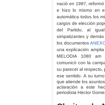
nació en 1997, reformó
e hizo lo mismo en 
automática todos los m
cargos de elección pop
del Partido, al igual
simpatizantes y demás 
los documentos
ANEXO
una explicación ampli
MELODIA 1080 a
comunicó con la camp
su parecer al respecto,
ese sentido.
A su turno
que atiende los asunto
aclaraciòn a este he
periodista Hèctor Gome