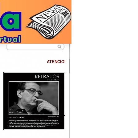
ATENCION
DATANET confirma que hemos superado los 40.000 lec