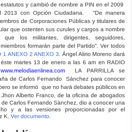
 estatutos y cambió de nombre a PIN en el 2009
el 2013 con Opción Ciudadana. “De manera
iembros de Corporaciones Públicas y titulares de
ular que ostenten sus curules y cargos a nombre
 que los militantes, dirigentes, seguidores,
miembros formarán parte del Partido”. Ver todos
 1
ANEXO 2
ANEXO 3
. Ángel Alirio Moreno dará
a éste martes 13 de enero a las 6 am en RADIO
m
www.melodiaenlinea.com
LA PARRILLA se
aña de Carlos Fernando Sánchez para conocer
 pero se informó que no hará debates públicos en
 Jhon Alberto Franco, de la oficina de abogados
s de Carlos Fernando Sànchez, dio a conocer una
cho y a las versiones proporcionadas por el
z K.
Ver documento.