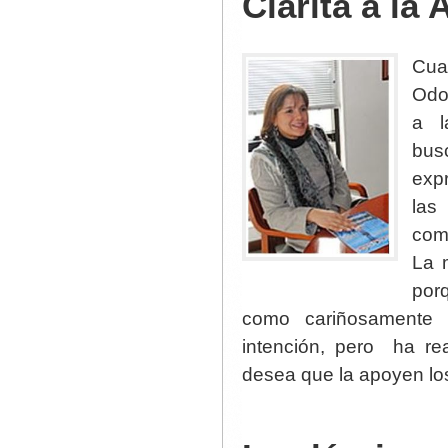
Clarita a la 
Cua
Odo
a l
bus
exp
las
com
La 
por
como cariñosamente 
intención, pero ha re
desea que la apoyen lo