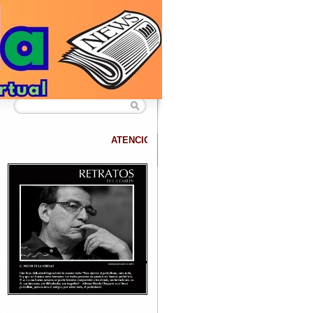
ATENCION
DATANET confirma que hemos superado los 40.000 lector