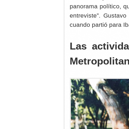
panorama político, q
entreviste”. Gustav
cuando partió para I
Las activid
Metropolita