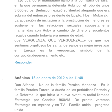
mayo cuando el mandatario llamó a la comisaría de Milán
en la que permanecía detenida Rubi por el robo de unos
3.000 euros. Berlusconi exigió su libertad alegando que era
sobrina del entonces presidente de Egipto, Hosni Mubarak.
La acusación de incitación a la prostitución de menores se
sostiene en las relaciones sexuales supuestamente
mantenidas con Ruby a cambio de dinero y suculentos
regalos cuando todavía era menor de edad.
que VERGUENZA, QUE VERGUENZA....y de que nos
sentimos orgullosos los santandereanos es mejor investigar
en Europa es la verguenza, simbolo de la
corrupción,degeneramiento etc.
Responder
Anónimo
15 de enero de 2012 a las 11:48
Don Alfonso... No es la familia Perales Mendoza... Es la
familia Perales Forero, la dueña de los periódicos Portada y
La Reforma, la que inicia la nueva aventura radial llamada
Estrategia por Candela 960AM. De pronto veremos
Estrategia en impreso y en TV... Familia unida... progresa
unida...