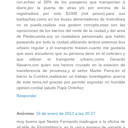
ron,echan al 30% de los pasajeros que transportan a
diario,por la puerta de atras y/o por encima de la
registradora por solo $1000 (mil pesos),para sus
barbachas,como en los buses alimentadores de motrolinea
no se puede,realizar esa gestion corrupta,esas son las
oposiciones de los barrios del norte de la ciudad,y del area
de Piedecuesta,soy un ciudadano pensionado que habito
paseando por todo la ciudad,utilizando ambos sistemas bus
urbano regular y el transporte masivo,cuanto me gustaria
que esos escuderos que su persona tiene en el noticiero y
que utilizan el transporte urbano,como Gerardo
Navarro,con quien nos hemos cruzado en la estacion de
transferencia de provenza,y el señor Martin Parra,en el
barrio la Cumbre,realizaran un trabajo investigativo acerca
de este tema,mil gracias por permitir expresar mi humilde
opinion,cordial saludo Papà Ordoñez.
Responder
Anónimo
15 de enero de 2012 a las 20:27
muy bueno que Nestor Fernando madrugue a la oficina de
alcalde de Floridablanca. es la unica manera de ganarle a