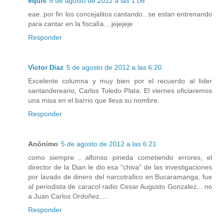
equis
5 de agosto de 2012 a las 1:06
eae..por fin los concejalitos cantando...se estan entrenando
para cantar en la fiscalìa....jejejeje
Responder
Vìctor Diaz
5 de agosto de 2012 a las 6:20
Excelente columna y muy bien por el recuerdo al lìder
santandereano, Carlos Toledo Plata. El viernes oficiaremos
una misa en el barrio que lleva su nombre.
Responder
Anónimo
5 de agosto de 2012 a las 6:21
como siempre , alfonso pineda cometiendo errores, el
director de la Dian le dio esa "chiva" de las investigaciones
por lavado de dinero del narcotrafico en Bucaramanga, fue
al periodista de caracol radio Cesar Augusto Gonzalez... no
a Juan Carlos Ordoñez....
Responder