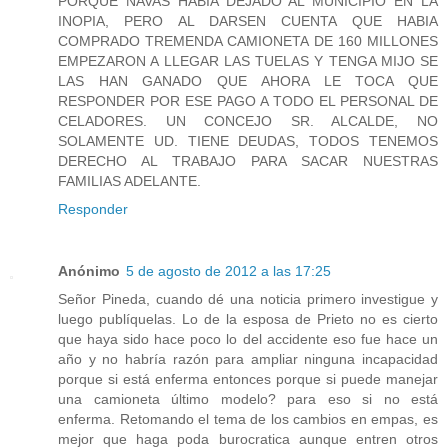
PORQUE NAVAS HABIA DEJADO AL MUNICIPIO EN LA
INOPIA, PERO AL DARSEN CUENTA QUE HABIA
COMPRADO TREMENDA CAMIONETA DE 160 MILLONES
EMPEZARON A LLEGAR LAS TUELAS Y TENGA MIJO SE
LAS HAN GANADO QUE AHORA LE TOCA QUE
RESPONDER POR ESE PAGO A TODO EL PERSONAL DE
CELADORES. UN CONCEJO SR. ALCALDE, NO
SOLAMENTE UD. TIENE DEUDAS, TODOS TENEMOS
DERECHO AL TRABAJO PARA SACAR NUESTRAS
FAMILIAS ADELANTE.
Responder
Anónimo
5 de agosto de 2012 a las 17:25
Señor Pineda, cuando dé una noticia primero investigue y
luego publíquelas. Lo de la esposa de Prieto no es cierto
que haya sido hace poco lo del accidente eso fue hace un
año y no habría razón para ampliar ninguna incapacidad
porque si está enferma entonces porque si puede manejar
una camioneta último modelo? para eso si no está
enferma. Retomando el tema de los cambios en empas, es
mejor que haga poda burocratica aunque entren otros