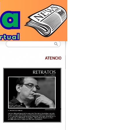
ATENCION
DATANET confirma que hemos superado los 40.000 lectore