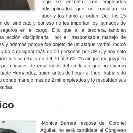
llegó se encontró con empleados
indisciplinados que no cumplían su
labor y los llamó al orden. De los 15
 del sindicato y por eso no les importan los llamados de
seguros en el cargo. Dijo que a la tesorera, también
una acción disciplinaria por el irresponsable manejo de
res y además porque fue objeto de un ataque verbal. Indicó
braba a designar más de 50 personas por OPS, y hoy solo
 instituto se rebajaron del 70 al 35%. “A mi que me juzguen
no por chismes de empleados del sindicato que no quieren
Duarte Hernández, quien antes de llegar al Inder había sido
d donde manejó mas de 2 mil empleados y lo respaldan sus
trías.
tico
-Mónica Barrera, esposa del Coronel
Aguilar, no será candidata al Congreso