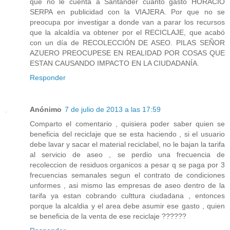
que no le cuenta a Santander cuanto gasto HORACIO
SERPA en publicidad con la VIAJERA. Por que no se
preocupa por investigar a donde van a parar los recursos
que la alcaldía va obtener por el RECICLAJE, que acabó
con un día de RECOLECCIÓN DE ASEO. PILAS SEÑOR
AZUERO PREOCUPESE EN REALIDAD POR COSAS QUE
ESTAN CAUSANDO IMPACTO EN LA CIUDADANÍA.
Responder
Anónimo
7 de julio de 2013 a las 17:59
Comparto el comentario , quisiera poder saber quien se
beneficia del reciclaje que se esta haciendo , si el usuario
debe lavar y sacar el material reciclabel, no le bajan la tarifa
al servicio de aseo , se perdio una frecuencia de
recoleccion de residuos organicos a pesar q se paga por 3
frecuencias semanales segun el contrato de condiciones
unformes , asi mismo las empresas de aseo dentro de la
tarifa ya estan cobrando culttura ciudadana , entonces
porque la alcaldia y el area debe asumir ese gasto , quien
se beneficia de la venta de ese reciclaje ??????