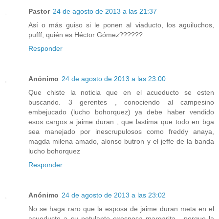
Pastor
24 de agosto de 2013 a las 21:37
Así o más guiso si le ponen al viaducto, los aguiluchos,
pufff, quién es Héctor Gómez??????
Responder
Anónimo
24 de agosto de 2013 a las 23:00
Que chiste la noticia que en el acueducto se esten
buscando. 3 gerentes , conociendo al campesino
embejucado (lucho bohorquez) ya debe haber vendido
esos cargos a jaime duran , que lastima que todo en bga
sea manejado por inescrupulosos como freddy anaya,
magda milena amado, alonso butron y el jeffe de la banda
lucho bohorquez
Responder
Anónimo
24 de agosto de 2013 a las 23:02
No se haga raro que la esposa de jaime duran meta en el
acueducto a su petulante exesposa margarita , porque la