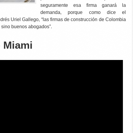
seguramente esa firma ganará la
demanda, porque como dice el
drés Uriel Gallego, “las firmas de construcción de Colombia
, sino buenos abogados”.
 Miami