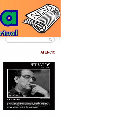
ATENCION
DATANET confirma que hemos superado los 40.000 lector