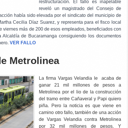
restructuración.
El fallo es inapelable
reveló un magistrado del Consejo de
acción había sido elevada por el sindicato del municipio de
tha Cecilia Díaz Suarez, y representa para el fisco local
ste viernes más de 200 de esos empleados, beneficiados con
 la Alcaldía de Bucaramanga consiguiendo los documentos
nero.
VER FALLO
de Metrolinea
La firma Vargas Velandia le acaba de
ganar 21 mil millones de pesos a
Metrolinea por el lio de la construcción
del tramo entre Cañaveral y Papi quiero
piña. Pero la noticia es que viene en
camino otro fallo, también de una acción
de Vargas Velandia contra Metrolinea
por 32 mil millones de pesos. Y