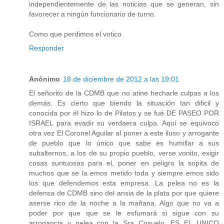
independientemente de las noticias que se generan, sin
favorecer a ningún funcionario de turno.
Como que perdimos el votico
Responder
Anónimo
18 de diciembre de 2012 a las 19:01
El señorito de la CDMB que no atine hecharle culpas a los
demás. Es cierto que biendo la situación tan dificil y
conocida por él hizo lo de Pilatos y se fué DE PASEO POR
ISRAEL para evadir su verdaera culpa. Aquí se equivocó
otra vez El Coronel Aguilar al poner a este iluso y arrogante
de pueblo que lo único que sabe es humillar a sus
subalternos, a los de su propio pueblo, verse vonito, exigir
cosas suntuosas para el, poner en peligro la sopita de
muchos que se la emos metido toda y siempre emos sido
los que defendemos esta empresa. La pelea no es la
defensa de CDMB sino del ansia de la plata por que quiere
aserse rico de la noche a la mañana. Algo que no va a
poder por que que se le esfumará si sigue con su
arrogancia y pelea con la Sra Cosuelo. ES EL UNICO