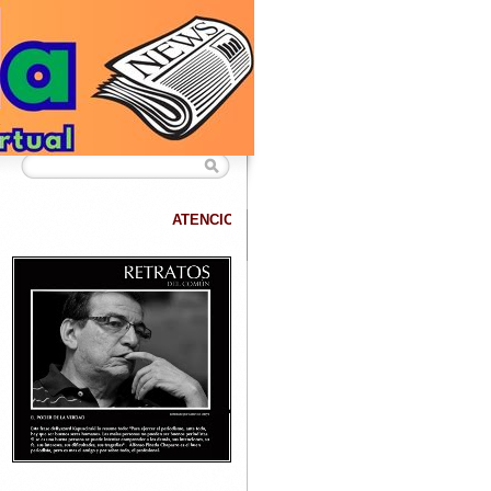
ATENCION
DATANET confirma que hemos superado los 40.000 lectore