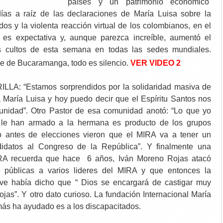
países y un patrimonio económico
días a raíz de las declaraciones de María Luisa sobre la
dos y la violenta reacción virtual de los colombianos, en el
o es expectativa y, aunque parezca increíble, aumentó el
 cultos de esta semana en todas las sedes mundiales.
VER
VIDEO 2
de de Bucaramanga, todo es silencio.
ILLA: “Estamos sorprendidos por la solidaridad masiva de
a María Luisa y hoy puedo decir que el Espíritu Santos nos
unidad”. Otro Pastor de esa comunidad anotó: “Lo que yo
le han armado a la hermana es producto de los grupos
sto antes de elecciones vieron que el MIRA va a tener un
didatos al Congreso de la República”. Y finalmente una
IRA recuerda que hace 6 años, Iván Moreno Rojas atacó
 públicas a varios lideres del MIRA y que entonces la
ve había dicho que “ Dios se encargará de castigar muy
ojas”. Y otro dato curioso. La fundación Internacional María
ás ha ayudado es a los discapacitados.