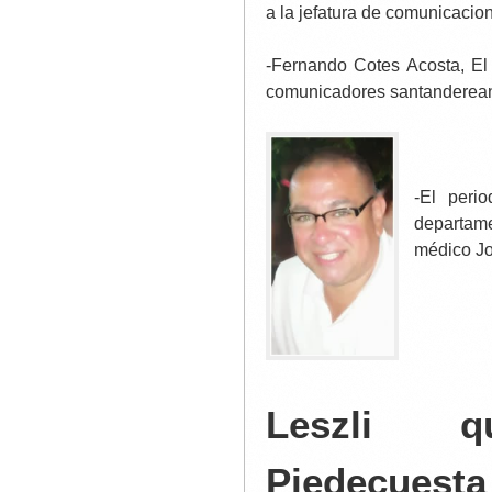
a la jefatura de comunicacio
-Fernando Cotes Acosta, El
comunicadores santandereanos
-El peri
departam
médico Jo
Leszli qu
Piedecuesta