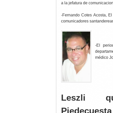
a la jefatura de comunicacio
-Fernando Cotes Acosta, El
comunicadores santandereanos
-El peri
departam
médico Jo
Leszli qu
Piedecuesta