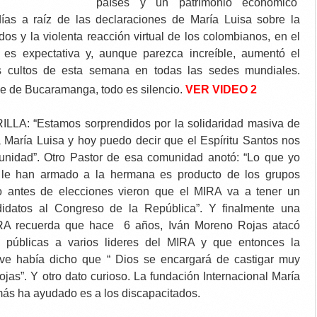
países y un patrimonio económico
días a raíz de las declaraciones de María Luisa sobre la
dos y la violenta reacción virtual de los colombianos, en el
o es expectativa y, aunque parezca increíble, aumentó el
 cultos de esta semana en todas las sedes mundiales.
VER
VIDEO 2
de de Bucaramanga, todo es silencio.
ILLA: “Estamos sorprendidos por la solidaridad masiva de
a María Luisa y hoy puedo decir que el Espíritu Santos nos
unidad”. Otro Pastor de esa comunidad anotó: “Lo que yo
le han armado a la hermana es producto de los grupos
sto antes de elecciones vieron que el MIRA va a tener un
didatos al Congreso de la República”. Y finalmente una
IRA recuerda que hace 6 años, Iván Moreno Rojas atacó
 públicas a varios lideres del MIRA y que entonces la
ve había dicho que “ Dios se encargará de castigar muy
ojas”. Y otro dato curioso. La fundación Internacional María
ás ha ayudado es a los discapacitados.