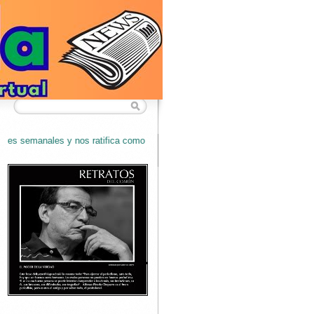
s ratifica como EL BLOG mas leído en SANTANDER