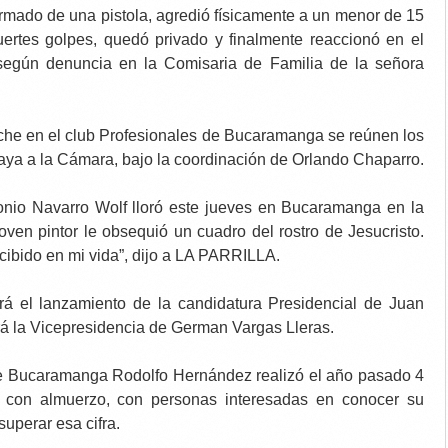
rmado de una pistola, agredió físicamente a un menor de 15
ertes golpes, quedó privado y finalmente reaccionó en el
 según denuncia en la Comisaria de Familia de la señora
oche en el club Profesionales de Bucaramanga se reúnen los
ya a la Cámara, bajo la coordinación de Orlando Chaparro.
onio Navarro Wolf lloró este jueves en Bucaramanga en la
ven pintor le obsequió un cuadro del rostro de Jesucristo.
ecibido en mi vida”, dijo a LA PARRILLA.
rá el lanzamiento de la candidatura Presidencial de Juan
á la Vicepresidencia de German Vargas Lleras.
 de Bucaramanga Rodolfo Hernández realizó
el año pasado 4
s con almuerzo, con personas interesadas en conocer su
uperar esa cifra.