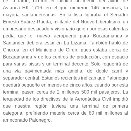
de la tarde, ocurrió el fatídico accidente del avión de
Avianca HK 1716, en el que murieron 146 personas, la
mayoría santandereanas. En la lista figuraba el Senador
Ernesto Suárez Rueda, militante del Nuevo Liberalismo, un
empresario destacado y visionario quien por esas calendas
pedía que el nuevo aeropuerto para Bucaramanga y
Santander debiera estar en La Lizama. También habló de
Chocoa, en el Municipio de Girón, pues estaba cerca de
Bucaramanga y de los centros de producción, con espacio
para varias pistas y un terminal decente. Solo requerirá de
una vía pavimentada más amplia, de doble carril y
separador central. Estudios recientes indican que Palonegro
quedará pequeño en menos de cinco años, cuando por esta
terminal pasen cerca de 2 millones 500 mil pasajeros. La
terquedad de los directivos de la Aeronáutica Civil impidió
que nuestra región tuviera una terminal de primera
categoría, prefiriendo meterle cerca de 80 mil millones al
arrinconado Palonegro.