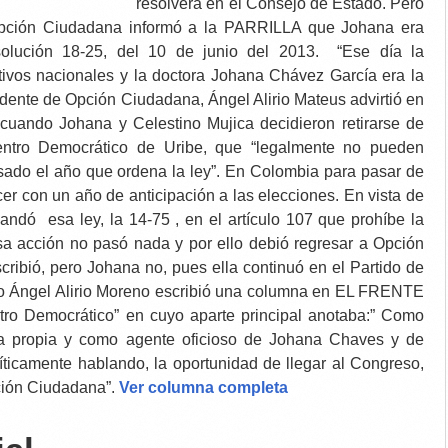
resolverá en el Consejo de Estado. Pero
 Opción Ciudadana informó a la PARRILLA que Johana era
esolución 18-25, del 10 de junio del 2013. “Ese día la
tivos nacionales y la doctora Johana Chávez García era la
idente de Opción Ciudadana, Ángel Alirio Mateus advirtió en
cuando Johana y Celestino Mujica decidieron retirarse de
ntro Democrático de Uribe, que “legalmente no pueden
sado el año que ordena la ley”. En Colombia para pasar de
cer con un año de anticipación a las elecciones. En vista de
andó esa ley, la 14-75 , en el artículo 107 que prohíbe la
esa acción no pasó nada y por ello debió regresar a Opción
cribió, pero Johana no, pues ella continuó en el Partido de
ho Ángel Alirio Moreno escribió una columna en EL FRENTE
ntro Democrático” en cuyo aparte principal anotaba:”
Como
 propia y como agente oficioso de Johana Chaves y de
líticamente hablando, la oportunidad de llegar al Congreso,
ción Ciudadana”.
Ver columna completa