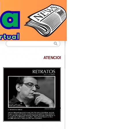
ATENCION
DATANET confirma que hemos superado los 40.000 lectores 