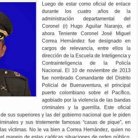
Luego de estar como oficial de enlace
durante los cuatro años de la
administración departamental del
Coronel (r) Hugo Aguilar Naranjo, el
ahora Teniente Coronel José Miguel
Correa Hernández fue designado en
cargos de relevancia, entre ellos la
dirección de la Escuela de Inteligencia y
Contrainteligencia de la Policía
Nacional. El 10 de noviembre de 2013
fue nombrado Comandante del Distrito
Policial de Buenaventura, el principal
puerto colombiano sobre el Pacífico,
agobiado por la violencia de las bandas
criminales y la guerrilla. Este oficial
 de sus superiores y las del gobierno nacional que le piden
iminales y sus tristemente famosas “casas de pique”, en
las víctimas. No le va bien a Correa Hernández, quien no
el manejo de estas caóticas situaciones de orden público.