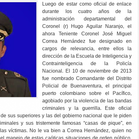
Luego de estar como oficial de enlace
durante los cuatro años de la
administración departamental del
Coronel (r) Hugo Aguilar Naranjo, el
ahora Teniente Coronel José Miguel
Correa Hernández fue designado en
cargos de relevancia, entre ellos la
dirección de la Escuela de Inteligencia y
Contrainteligencia de la Policía
Nacional. El 10 de noviembre de 2013
fue nombrado Comandante del Distrito
Policial de Buenaventura, el principal
puerto colombiano sobre el Pacífico,
agobiado por la violencia de las bandas
criminales y la guerrilla. Este oficial
 de sus superiores y las del gobierno nacional que le piden
iminales y sus tristemente famosas “casas de pique”, en
las víctimas. No le va bien a Correa Hernández, quien no
el manejo de estas caóticas situaciones de orden público.