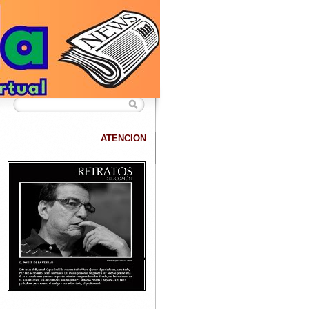
ATENCION
DATANET confirma que hemos superado los 40.000 lectores 