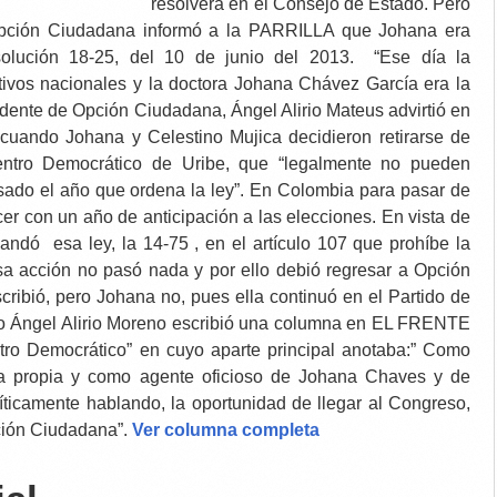
resolverá en el Consejo de Estado. Pero
 Opción Ciudadana informó a la PARRILLA que Johana era
esolución 18-25, del 10 de junio del 2013. “Ese día la
tivos nacionales y la doctora Johana Chávez García era la
idente de Opción Ciudadana, Ángel Alirio Mateus advirtió en
cuando Johana y Celestino Mujica decidieron retirarse de
ntro Democrático de Uribe, que “legalmente no pueden
sado el año que ordena la ley”. En Colombia para pasar de
cer con un año de anticipación a las elecciones. En vista de
andó esa ley, la 14-75 , en el artículo 107 que prohíbe la
esa acción no pasó nada y por ello debió regresar a Opción
cribió, pero Johana no, pues ella continuó en el Partido de
ho Ángel Alirio Moreno escribió una columna en EL FRENTE
ntro Democrático” en cuyo aparte principal anotaba:”
Como
 propia y como agente oficioso de Johana Chaves y de
líticamente hablando, la oportunidad de llegar al Congreso,
ción Ciudadana”.
Ver columna completa