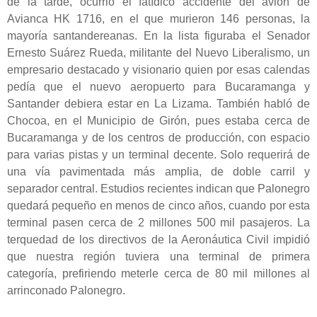
de la tarde, ocurrió el fatídico accidente del avión de
Avianca HK 1716, en el que murieron 146 personas, la
mayoría santandereanas. En la lista figuraba el Senador
Ernesto Suárez Rueda, militante del Nuevo Liberalismo, un
empresario destacado y visionario quien por esas calendas
pedía que el nuevo aeropuerto para Bucaramanga y
Santander debiera estar en La Lizama. También habló de
Chocoa, en el Municipio de Girón, pues estaba cerca de
Bucaramanga y de los centros de producción, con espacio
para varias pistas y un terminal decente. Solo requerirá de
una vía pavimentada más amplia, de doble carril y
separador central. Estudios recientes indican que Palonegro
quedará pequeño en menos de cinco años, cuando por esta
terminal pasen cerca de 2 millones 500 mil pasajeros. La
terquedad de los directivos de la Aeronáutica Civil impidió
que nuestra región tuviera una terminal de primera
categoría, prefiriendo meterle cerca de 80 mil millones al
arrinconado Palonegro.